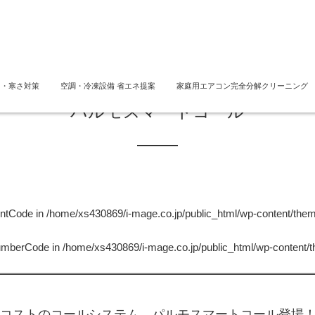
さ・寒さ対策
空調・冷凍設備 省エネ提案
家庭用エアコン完全分解クリーニング
パルモスマートコール
untCode in
/home/xs430869/i-mage.co.jp/public_html/wp-content/the
NumberCode in
/home/xs430869/i-mage.co.jp/public_html/wp-content/
コストのコールシステム パルモスマートコール登場