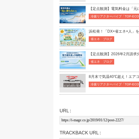
【定点観測】電気料金は「元
冷媒リアクターパイプ「TOP-E
浜松発！「DX×省エネ×人」
省エネ ブログ
【定点観測】2026年2月請
省エネ ブログ
8月末で気温40℃超え！エ
冷媒リアクターパイプ「TOP-E
URL :
TRACKBACK URL :