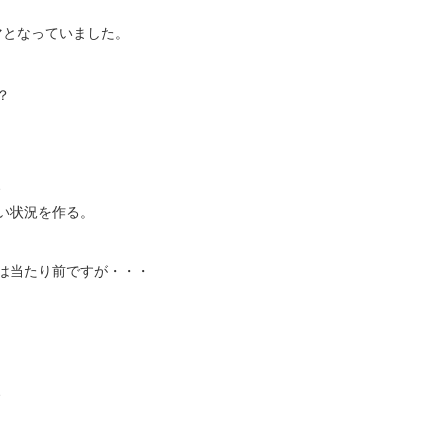
マとなっていました。
？
、
い状況を作る。
は当たり前ですが・・・
、