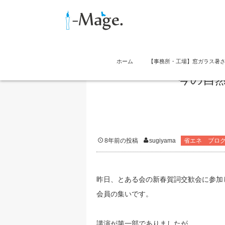
ホーム
【事務所・工場】窓ガラス暑
今の自
8年前の投稿
sugiyama
省エネ ブロ
昨日、とある会の新春賀詞交歓会に参加
会員の集いです。
講演が第一部でありましたが、