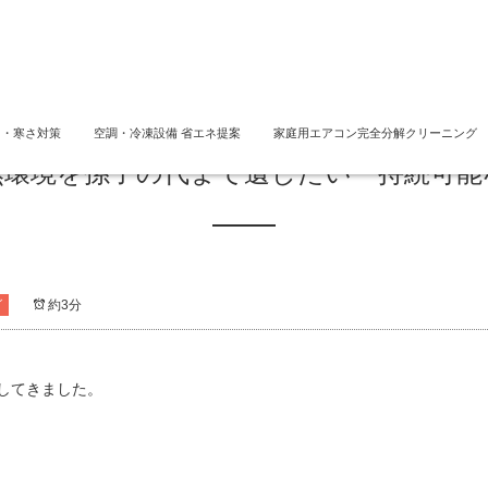
さ・寒さ対策
空調・冷凍設備 省エネ提案
家庭用エアコン完全分解クリーニング
然環境を孫子の代まで遺したい 持続可能
グ
約3分
してきました。