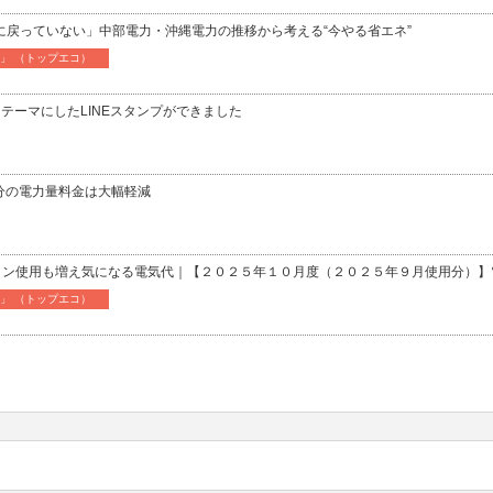
に戻っていない」中部電力・沖縄電力の推移から考える“今やる省エネ”
CO」 （トップエコ）
をテーマにしたLINEスタンプができました
求分の電力量料金は大幅軽減
アコン使用も増え気になる電気代｜【２０２５年１０月度（２０２５年９月使用分）
CO」 （トップエコ）