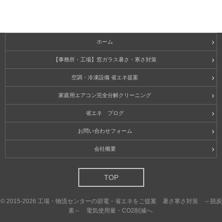
ホーム
【事務所・工場】窓ガラス暑さ・寒さ対策
空調・冷凍設備 省エネ提案
家庭用エアコン完全分解クリーニング
省エネ ブログ
お問い合わせフォーム
会社概要
TOP
©
2015-2026
工場・物流センターの節電・省エネをご提案 暑さ寒さ対策 ～脱炭
素～ 電気使用量・CO2削減へ
.