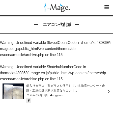
エアコン代削減
Warning
: Undefined variable $tweetCountCode in
/home/xs430869/i-
mage.co.jp/public_html/wp-content/themes/dp-
escena/mobile/archive.php
on line
115
Warning
: Undefined variable $hatebuNumberCode in
/home/xs430869/i-mage.co.jp/public_html/wp-content/themes/dp-
escena/mobile/archive.php
on line
115
網入りガラス・型ガラスを使用している物流センター・倉
庫・工場の暑さ寒さ対策ならコレ！...
2024年9月19日
sugiyama