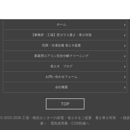
ホーム
【事務所・工場】窓ガラス暑さ・寒さ対策
空調・冷凍設備 省エネ提案
家庭用エアコン完全分解クリーニング
省エネ ブログ
お問い合わせフォーム
会社概要
TOP
©
2015-2026
工場・物流センターの節電・省エネをご提案 暑さ寒さ対策 ～脱炭
素～ 電気使用量・CO2削減へ
.