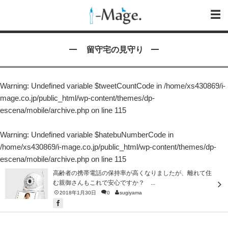
留守宅の見守り
Warning
: Undefined variable $tweetCountCode in
/home/xs430869/i-
mage.co.jp/public_html/wp-content/themes/dp-
escena/mobile/archive.php
on line
115
Warning
: Undefined variable $hatebuNumberCode in
/home/xs430869/i-mage.co.jp/public_html/wp-content/themes/dp-
escena/mobile/archive.php
on line
115
高齢者の携帯電話の保持率が高くなりましたが、離れて住
む親御さんもこれで安心ですか？ ...
2018年1月30日
0
sugiyama