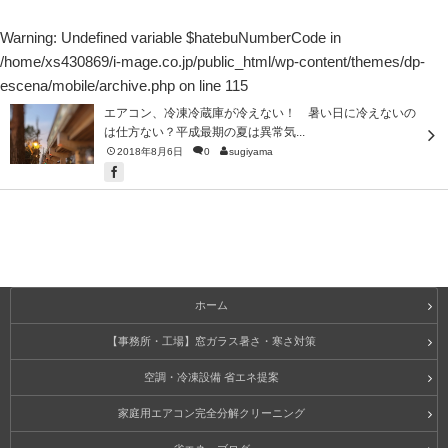
Warning
: Undefined variable $hatebuNumberCode in
/home/xs430869/i-mage.co.jp/public_html/wp-content/themes/dp-
escena/mobile/archive.php
on line
115
エアコン、冷凍冷蔵庫が冷えない！ 暑い日に冷えないの
は仕方ない？平成最期の夏は異常気...
2018年8月6日
0
sugiyama
ホーム
【事務所・工場】窓ガラス暑さ・寒さ対策
空調・冷凍設備 省エネ提案
家庭用エアコン完全分解クリーニング