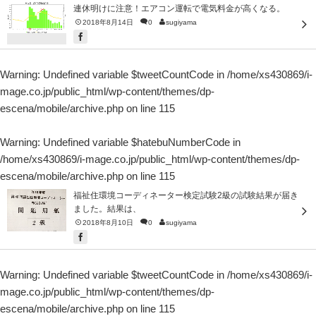
連休明けに注意！エアコン運転で電気料金が高くなる。
2018年8月14日
0
sugiyama
Warning
: Undefined variable $tweetCountCode in
/home/xs430869/i-
mage.co.jp/public_html/wp-content/themes/dp-
escena/mobile/archive.php
on line
115
Warning
: Undefined variable $hatebuNumberCode in
/home/xs430869/i-mage.co.jp/public_html/wp-content/themes/dp-
escena/mobile/archive.php
on line
115
福祉住環境コーディネーター検定試験2級の試験結果が届き
ました。結果は、
2018年8月10日
0
sugiyama
Warning
: Undefined variable $tweetCountCode in
/home/xs430869/i-
mage.co.jp/public_html/wp-content/themes/dp-
escena/mobile/archive.php
on line
115