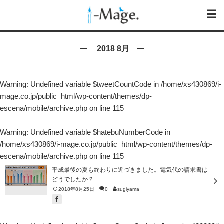
2018 8月
Warning
: Undefined variable $tweetCountCode in
/home/xs430869/i-
mage.co.jp/public_html/wp-content/themes/dp-
escena/mobile/archive.php
on line
115
Warning
: Undefined variable $hatebuNumberCode in
/home/xs430869/i-mage.co.jp/public_html/wp-content/themes/dp-
escena/mobile/archive.php
on line
115
平成最後の夏も終わりに近づきました。電気代の請求書は
どうでしたか？
2018年8月25日
0
sugiyama