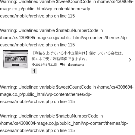
Warning
: Undefined variable $tweetCountCode in
/home/xs430869/i-
mage.co.jp/public_html/wp-content/themes/dp-
escena/mobile/archive.php
on line
115
Warning
: Undefined variable $hatebuNumberCode in
/home/xs430869/i-mage.co.jp/public_html/wp-content/themes/dp-
escena/mobile/archive.php
on line
115
【利益を上げている中小企業向け】儲かっている会社は、
省エネで更に利益確保できますね。
2018年8月21日
0
sugiyama
Warning
: Undefined variable $tweetCountCode in
/home/xs430869/i-
mage.co.jp/public_html/wp-content/themes/dp-
escena/mobile/archive.php
on line
115
Warning
: Undefined variable $hatebuNumberCode in
/home/xs430869/i-mage.co.jp/public_html/wp-content/themes/dp-
escena/mobile/archive.php
on line
115