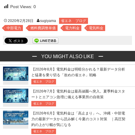
Post Views:
0
2020年2月28日
sugiyama
省エネ ブログ
中部電力
燃料費調整単価
電力料金
電気料金
YOU MIGHT ALSO LIKE
【2026年8月】電気料金は明暗分かれる？最新データ分析
と猛暑を乗り切る「攻めの省エネ」戦略
省エネ ブログ
【2026年7月】電気料金は最高値圏へ突入。夏季料金スタ
ートとエアコン急増に備える事業所の自衛策
省エネ ブログ
【2026年6月】電気料金は「高止まり」へ。沖縄・中部電
力の最新データから読み解く今夏のコスト対策 ｜高圧契
約の上がり幅が気になる
省エネ ブログ