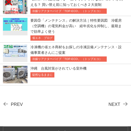
える？ 買い替え前に知っておくべき２大規制
冷媒リアクターパイプ「TOP-ECO」 （トップエコ）
要因⑤「メンテナンス」の解決方法｜特性要因図 冷暖房
（空調機）の電気料金が高い 経年劣化を抑制し、最期ま
で効率よく使う
省エネ ブログ
冷凍機の省エネ商材をお探しの冷凍設備メンテナンス・設
備事業者さんにご提案
冷媒リアクターパイプ「TOP-ECO」 （トップエコ）
沖縄 台風対策がされている室外機
徒然なるままに
PREV
NEXT