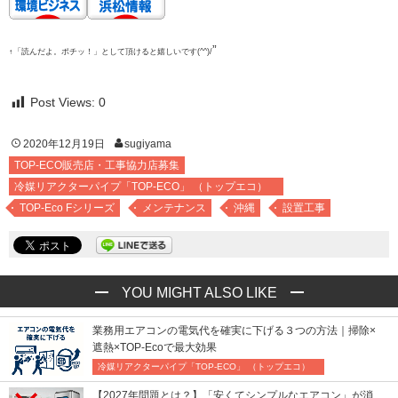
”
↑「読んだよ。ポチッ！」として頂けると嬉しいです(^^)/
Post Views:
0
2020年12月19日
sugiyama
TOP-ECO販売店・工事協力店募集
冷媒リアクターパイプ「TOP-ECO」 （トップエコ）
TOP-Eco Fシリーズ
メンテナンス
沖縄
設置工事
YOU MIGHT ALSO LIKE
業務用エアコンの電気代を確実に下げる３つの方法｜掃除×
遮熱×TOP-Ecoで最大効果
冷媒リアクターパイプ「TOP-ECO」 （トップエコ）
【2027年問題とは？】「安くてシンプルなエアコン」が消