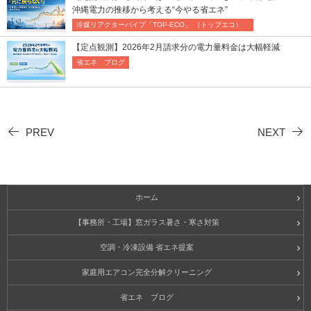
沖縄電力の推移から考える“今やる省エネ”
冷媒リアクターパイプ「TOP-ECO」 （トップエコ）
【定点観測】2026年2月請求分の電力量料金は大幅軽減
省エネ ブログ
PREV
NEXT
ホーム
【事務所・工場】窓ガラス暑さ・寒さ対策
空調・冷凍設備 省エネ提案
家庭用エアコン完全分解クリーニング
省エネ ブログ