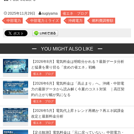
2025年11月29日
sugiyama
省エネ ブログ
中部電力
中部電力ミライズ
沖縄電力
燃料費調整額
YOU MIGHT ALSO LIKE
【2026年8月】電気料金は明暗分かれる？最新データ分析
と猛暑を乗り切る「攻めの省エネ」戦略
省エネ ブログ
【2026年6月】電気料金は「高止まり」へ。沖縄・中部電
力の最新データから読み解く今夏のコスト対策 ｜高圧契
約の上がり幅が気になる
省エネ ブログ
【2026年5月】電気代上昇トレンド再燃か？再エネ賦課金
改定と最新料金分析
省エネ ブログ
【定点観測】電気料金は「元に戻っていない」中部電力・