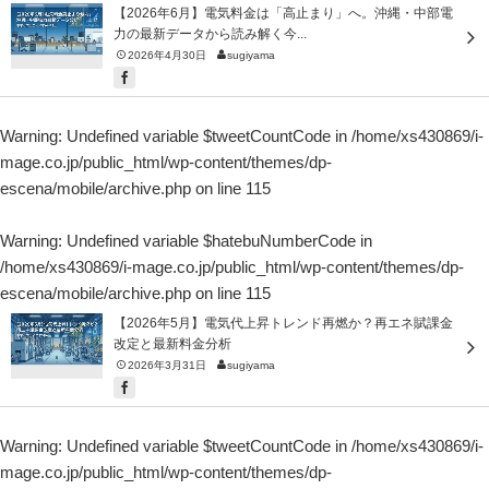
【2026年6月】電気料金は「高止まり」へ。沖縄・中部電
力の最新データから読み解く今...
2026年4月30日
sugiyama
Warning
: Undefined variable $tweetCountCode in
/home/xs430869/i-
mage.co.jp/public_html/wp-content/themes/dp-
escena/mobile/archive.php
on line
115
Warning
: Undefined variable $hatebuNumberCode in
/home/xs430869/i-mage.co.jp/public_html/wp-content/themes/dp-
escena/mobile/archive.php
on line
115
【2026年5月】電気代上昇トレンド再燃か？再エネ賦課金
改定と最新料金分析
2026年3月31日
sugiyama
Warning
: Undefined variable $tweetCountCode in
/home/xs430869/i-
mage.co.jp/public_html/wp-content/themes/dp-