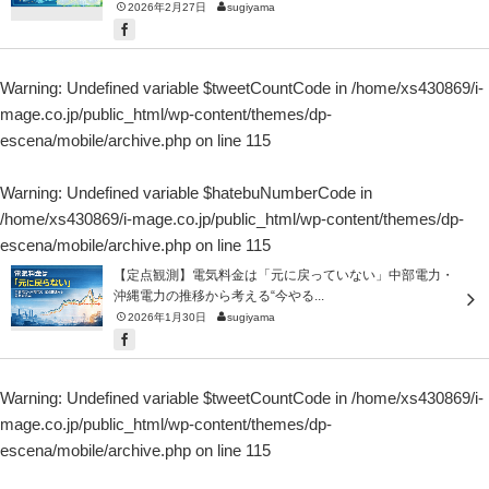
2026年2月27日
sugiyama
Warning
: Undefined variable $tweetCountCode in
/home/xs430869/i-
mage.co.jp/public_html/wp-content/themes/dp-
escena/mobile/archive.php
on line
115
Warning
: Undefined variable $hatebuNumberCode in
/home/xs430869/i-mage.co.jp/public_html/wp-content/themes/dp-
escena/mobile/archive.php
on line
115
【定点観測】電気料金は「元に戻っていない」中部電力・
沖縄電力の推移から考える“今やる...
2026年1月30日
sugiyama
Warning
: Undefined variable $tweetCountCode in
/home/xs430869/i-
mage.co.jp/public_html/wp-content/themes/dp-
escena/mobile/archive.php
on line
115