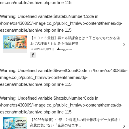
escena/mobile/archive.php
on line
115
Warning
: Undefined variable $hatebuNumberCode in
/home/xs430869/i-mage.co.jp/public_html/wp-content/themes/dp-
escena/mobile/archive.php
on line
115
【２０２６最新】再エネ賦課金とは？子どもでもわかる値
上げの理由と仕組みを徹底解説
2026年3月21日
sugiyama
Warning
: Undefined variable $tweetCountCode in
/home/xs430869/i-
mage.co.jp/public_html/wp-content/themes/dp-
escena/mobile/archive.php
on line
115
Warning
: Undefined variable $hatebuNumberCode in
/home/xs430869/i-mage.co.jp/public_html/wp-content/themes/dp-
escena/mobile/archive.php
on line
115
【2026年最新】中部・沖縄電力の料金推移をデータ解析！
高騰に負けない「企業の省エネ...