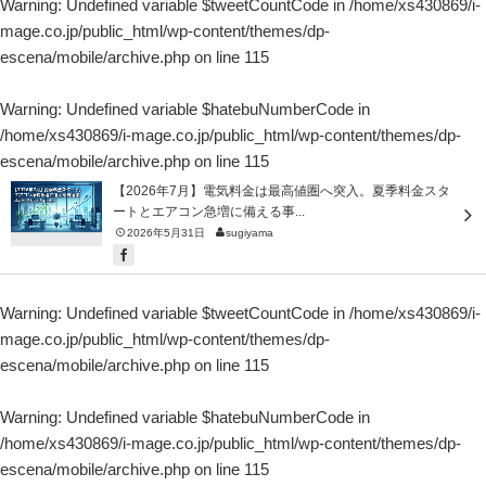
Warning
: Undefined variable $tweetCountCode in
/home/xs430869/i-
mage.co.jp/public_html/wp-content/themes/dp-
escena/mobile/archive.php
on line
115
Warning
: Undefined variable $hatebuNumberCode in
/home/xs430869/i-mage.co.jp/public_html/wp-content/themes/dp-
escena/mobile/archive.php
on line
115
【2026年7月】電気料金は最高値圏へ突入。夏季料金スタ
ートとエアコン急増に備える事...
2026年5月31日
sugiyama
Warning
: Undefined variable $tweetCountCode in
/home/xs430869/i-
mage.co.jp/public_html/wp-content/themes/dp-
escena/mobile/archive.php
on line
115
Warning
: Undefined variable $hatebuNumberCode in
/home/xs430869/i-mage.co.jp/public_html/wp-content/themes/dp-
escena/mobile/archive.php
on line
115