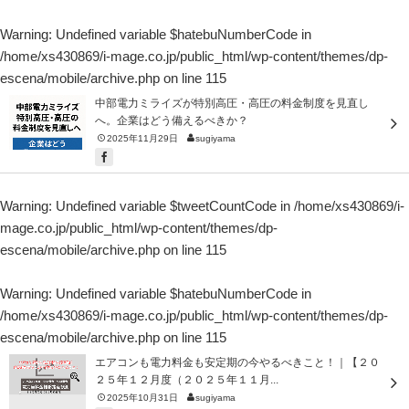
Warning
: Undefined variable $hatebuNumberCode in
/home/xs430869/i-mage.co.jp/public_html/wp-content/themes/dp-
escena/mobile/archive.php
on line
115
中部電力ミライズが特別高圧・高圧の料金制度を見直し
へ。企業はどう備えるべきか？
2025年11月29日
sugiyama
Warning
: Undefined variable $tweetCountCode in
/home/xs430869/i-
mage.co.jp/public_html/wp-content/themes/dp-
escena/mobile/archive.php
on line
115
Warning
: Undefined variable $hatebuNumberCode in
/home/xs430869/i-mage.co.jp/public_html/wp-content/themes/dp-
escena/mobile/archive.php
on line
115
エアコンも電力料金も安定期の今やるべきこと！｜【２０
２５年１２月度（２０２５年１１月...
2025年10月31日
sugiyama