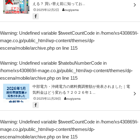
える？ 買い替え前に知ってお...
2025年12月2日
sugiyama
Warning
: Undefined variable $tweetCountCode in
/home/xs430869/i-
mage.co.jp/public_html/wp-content/themes/dp-
escena/mobile/archive.php
on line
115
Warning
: Undefined variable $hatebuNumberCode in
/home/xs430869/i-mage.co.jp/public_html/wp-content/themes/dp-
escena/mobile/archive.php
on line
115
中部電力・沖縄電力の燃料費調整額が発表されました｜電
気料金はどう変わる？２０２６年１...
2025年11月29日
sugiyama
Warning
: Undefined variable $tweetCountCode in
/home/xs430869/i-
mage.co.jp/public_html/wp-content/themes/dp-
escena/mobile/archive.php
on line
115