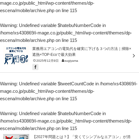
mage.co.jp/public_html/wp-content/themes/dp-
escena/mobile/archive.php
on line
115
Warning
: Undefined variable $hatebuNumberCode in
/home/xs430869/i-mage.co.jp/public_html/wp-content/themes/dp-
escena/mobile/archive.php
on line
115
業務用エアコンの電気代を確実に下げる３つの方法｜掃除×
遮熱×TOP-Ecoで最大効果
2025年12月9日
sugiyama
Warning
: Undefined variable $tweetCountCode in
/home/xs430869/i-
mage.co.jp/public_html/wp-content/themes/dp-
escena/mobile/archive.php
on line
115
Warning
: Undefined variable $hatebuNumberCode in
/home/xs430869/i-mage.co.jp/public_html/wp-content/themes/dp-
escena/mobile/archive.php
on line
115
【2027年問題とは？】「安くてシンプルなエアコン」が消