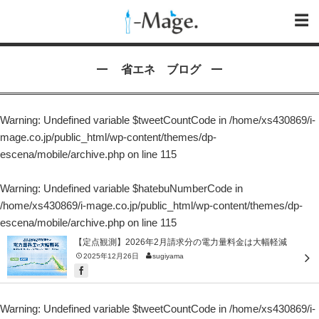
省エネ ブログ
Warning
: Undefined variable $tweetCountCode in
/home/xs430869/i-
mage.co.jp/public_html/wp-content/themes/dp-
escena/mobile/archive.php
on line
115
Warning
: Undefined variable $hatebuNumberCode in
/home/xs430869/i-mage.co.jp/public_html/wp-content/themes/dp-
escena/mobile/archive.php
on line
115
【定点観測】2026年2月請求分の電力量料金は大幅軽減
2025年12月26日
sugiyama
Warning
: Undefined variable $tweetCountCode in
/home/xs430869/i-