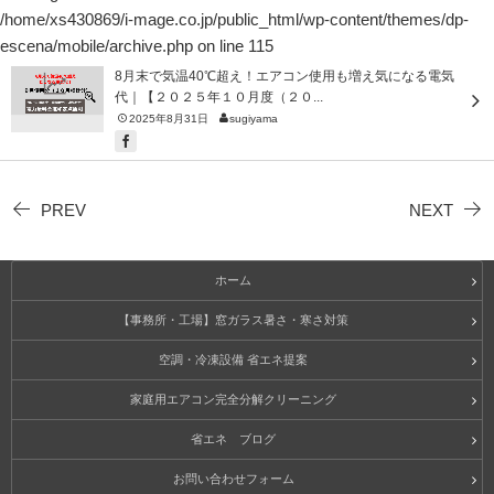
/home/xs430869/i-mage.co.jp/public_html/wp-content/themes/dp-
escena/mobile/archive.php
on line
115
8月末で気温40℃超え！エアコン使用も増え気になる電気
代｜【２０２５年１０月度（２０...
2025年8月31日
sugiyama
PREV
NEXT
ホーム
【事務所・工場】窓ガラス暑さ・寒さ対策
空調・冷凍設備 省エネ提案
家庭用エアコン完全分解クリーニング
省エネ ブログ
お問い合わせフォーム