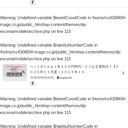
Warning
: Undefined variable $tweetCountCode in
/home/xs430869/i-
mage.co.jp/public_html/wp-content/themes/dp-
escena/mobile/archive.php
on line
115
Warning
: Undefined variable $hatebuNumberCode in
/home/xs430869/i-mage.co.jp/public_html/wp-content/themes/dp-
escena/mobile/archive.php
on line
115
ペットボトルも１本２００円時代！どうなる電気代？【２
０２５年１１月度（２０２５年１０...
2025年9月30日
sugiyama
Warning
: Undefined variable $tweetCountCode in
/home/xs430869/i-
mage.co.jp/public_html/wp-content/themes/dp-
escena/mobile/archive.php
on line
115
Warning
: Undefined variable $hatebuNumberCode in