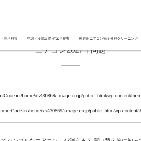
さ・寒さ対策
空調・冷凍設備 省エネ提案
家庭用エアコン完全分解クリーニング
エアコン2027年問題
untCode in
/home/xs430869/i-mage.co.jp/public_html/wp-content/the
NumberCode in
/home/xs430869/i-mage.co.jp/public_html/wp-content/
くてシンプルなエアコン」が消える？ 買い替え前に知ってお