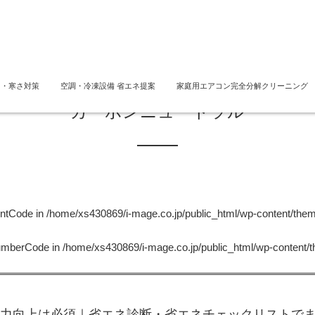
さ・寒さ対策
空調・冷凍設備 省エネ提案
家庭用エアコン完全分解クリーニング
カーボンニュートラル
untCode in
/home/xs430869/i-mage.co.jp/public_html/wp-content/the
NumberCode in
/home/xs430869/i-mage.co.jp/public_html/wp-content/
力向上は必須｜省エネ診断・省エネチェックリストでまず