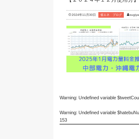
2024年11月30日
省エネ ブログ
sugiy
Warning
: Undefined variable $tweetCo
Warning
: Undefined variable $hatebu
153