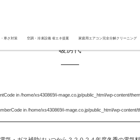
さ・寒さ対策
空調・冷凍設備 省エネ提案
家庭用エアコン完全分解クリーニング
暖房代
untCode in
/home/xs430869/i-mage.co.jp/public_html/wp-content/the
NumberCode in
/home/xs430869/i-mage.co.jp/public_html/wp-content/
電気・ガス補助はいつから？２０２４年度冬季の電気料金