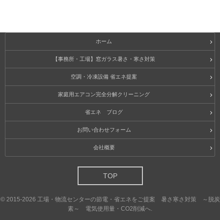
ホーム
【事務所・工場】窓ガラス暑さ・寒さ対策
空調・冷凍設備 省エネ提案
家庭用エアコン完全分解クリーニング
省エネ ブログ
お問い合わせフォーム
会社概要
TOP
©
2015-2026
工場・物流センターの節電・省エネをご提案 暑さ寒さ対策 ～脱炭
素～ 電気使用量・CO2削減へ
.