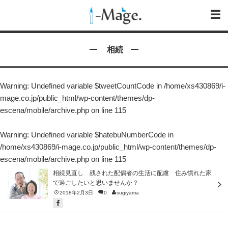
相続
Warning
: Undefined variable $tweetCountCode in
/home/xs430869/i-
mage.co.jp/public_html/wp-content/themes/dp-
escena/mobile/archive.php
on line
115
Warning
: Undefined variable $hatebuNumberCode in
/home/xs430869/i-mage.co.jp/public_html/wp-content/themes/dp-
escena/mobile/archive.php
on line
115
相続見直し 残された配偶者の生活に配慮 住み慣れた家
で過ごしたいと思いませんか？
2018年2月3日
0
sugiyama