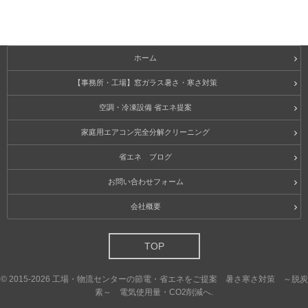
ホーム
【事務所・工場】窓ガラス暑さ・寒さ対策
空調・冷凍設備 省エネ提案
家庭用エアコン完全分解クリーニング
省エネ ブログ
お問い合わせフォーム
会社概要
TOP
©
2015-2026
工場・物流センターの節電・省エネをご提案 暑さ寒さ対策 ～脱炭
素～ 電気使用量・CO2削減へ
.