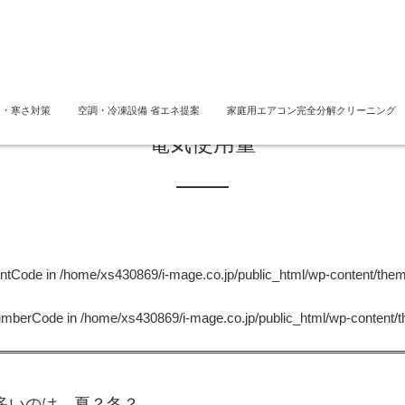
さ・寒さ対策
空調・冷凍設備 省エネ提案
家庭用エアコン完全分解クリーニング
電気使用量
untCode in
/home/xs430869/i-mage.co.jp/public_html/wp-content/the
NumberCode in
/home/xs430869/i-mage.co.jp/public_html/wp-content/
多いのは、夏？冬？