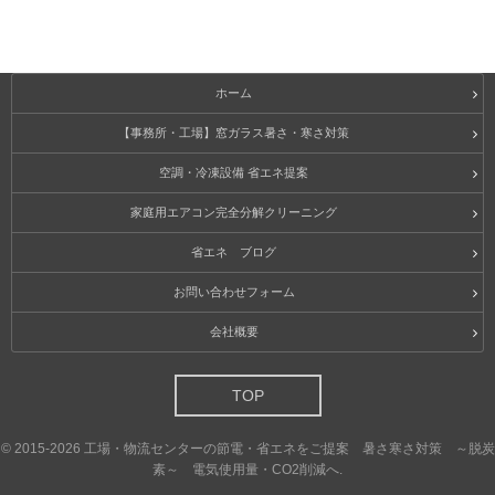
ホーム
【事務所・工場】窓ガラス暑さ・寒さ対策
空調・冷凍設備 省エネ提案
家庭用エアコン完全分解クリーニング
省エネ ブログ
お問い合わせフォーム
会社概要
TOP
©
2015-2026
工場・物流センターの節電・省エネをご提案 暑さ寒さ対策 ～脱炭
素～ 電気使用量・CO2削減へ
.