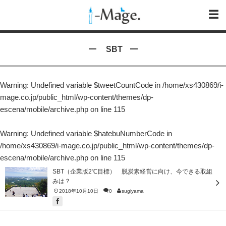
SBT
Warning
: Undefined variable $tweetCountCode in
/home/xs430869/i-
mage.co.jp/public_html/wp-content/themes/dp-
escena/mobile/archive.php
on line
115
Warning
: Undefined variable $hatebuNumberCode in
/home/xs430869/i-mage.co.jp/public_html/wp-content/themes/dp-
escena/mobile/archive.php
on line
115
SBT（企業版2℃⽬標） 脱炭素経営に向け、今できる取組
みは？
2018年10月10日
0
sugiyama