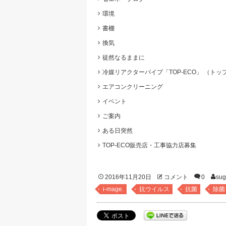
環境
書棚
換気
徒然なるままに
冷媒リアクターパイプ「TOP-ECO」 （ト
エアコンクリーニング
イベント
ご案内
ある日突然
TOP-ECO販売店・工事協力店募集
2016年11月20日
コメント
0
su
i-mage.
抗ウイルス
抗菌
除菌