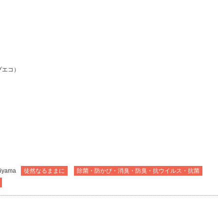
ップエコ）
giyama
徒然なるままに
除菌・防かび・消臭・防臭・抗ウイルス・抗菌