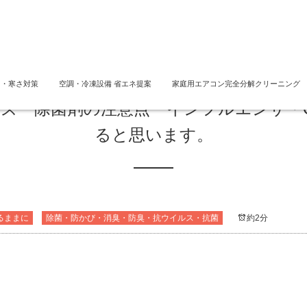
さ・寒さ対策
空調・冷凍設備 省エネ提案
家庭用エアコン完全分解クリーニング
ズ 除菌剤の注意点 インフルエンザ・O
ると思います。
るままに
除菌・防かび・消臭・防臭・抗ウイルス・抗菌
約2分
。