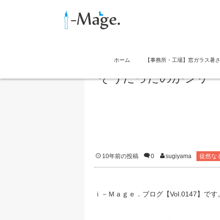
ホーム
【事務所・工場】窓ガラス暑
そうだったのかシリー
10年前の投稿
0
sugiyama
徒然な
ｉ－Ｍａｇｅ．ブログ【Vol.0147】です