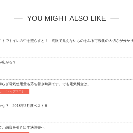
YOU MIGHT ALSO LIKE
イトでトイレの中を照らすと！ 肉眼で見えないものをみる可視化の大切さが分か
が広がる？
和らぎ電気使用量も落ち着き時期です。でも電気料金は。
CO」 （トップエコ）
な？ 2018年2月度ベスト５
て、融資を引き出す決算書へ