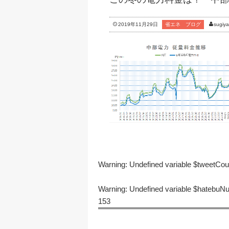
2019年11月29日
省エネ ブログ
sugiy
Warning
: Undefined variable $tweetCo
Warning
: Undefined variable $hatebu
153