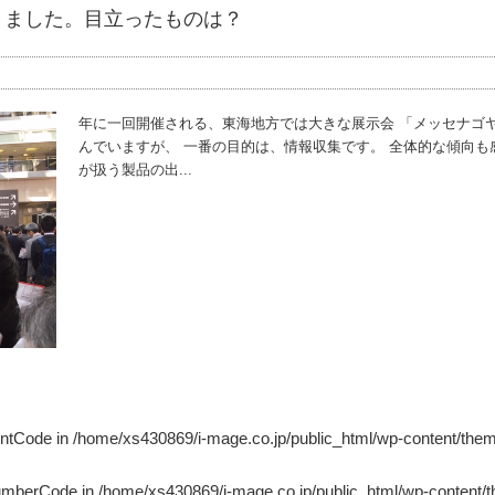
てきました。目立ったものは？
年に一回開催される、東海地方では大きな展示会 「メッセナゴ
んでいますが、 一番の目的は、情報収集です。 全体的な傾向
が扱う製品の出...
untCode in
/home/xs430869/i-mage.co.jp/public_html/wp-content/the
NumberCode in
/home/xs430869/i-mage.co.jp/public_html/wp-content/