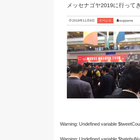
メッセナゴヤ2019に行っ
2019年11月9日
イベント
sugiyama
Warning
: Undefined variable $tweetCo
Warning
: Undefined variable $hatebu