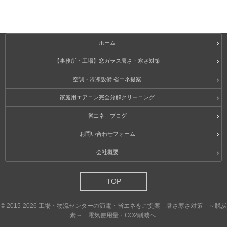
ホーム
【事務所・工場】窓ガラス暑さ・寒さ対策
空調・冷凍設備 省エネ提案
家庭用エアコン完全分解クリーニング
省エネ ブログ
お問い合わせフォーム
会社概要
TOP
©
2015-2026
工場・物流センターの節電・省エネをご提案 暑さ寒さ対策 ～脱炭
素～ 電気使用量・CO2削減へ
.