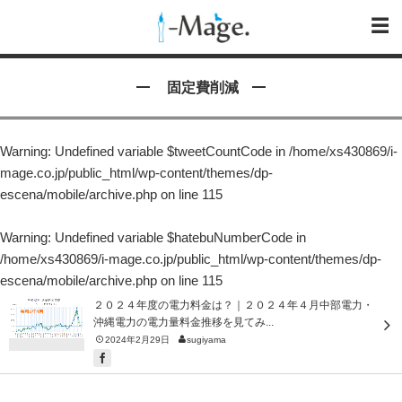
固定費削減
Warning
: Undefined variable $tweetCountCode in
/home/xs430869/i-
mage.co.jp/public_html/wp-content/themes/dp-
escena/mobile/archive.php
on line
115
Warning
: Undefined variable $hatebuNumberCode in
/home/xs430869/i-mage.co.jp/public_html/wp-content/themes/dp-
escena/mobile/archive.php
on line
115
２０２４年度の電力料金は？｜２０２４年４月中部電力・
沖縄電力の電力量料金推移を見てみ...
2024年2月29日
sugiyama