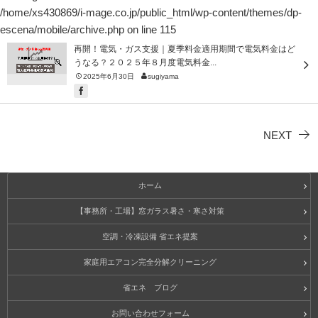
/home/xs430869/i-mage.co.jp/public_html/wp-content/themes/dp-
escena/mobile/archive.php
on line
115
再開！電気・ガス支援｜夏季料金適用期間で電気料金はど
うなる？２０２５年８月度電気料金...
2025年6月30日
sugiyama
NEXT
ホーム
【事務所・工場】窓ガラス暑さ・寒さ対策
空調・冷凍設備 省エネ提案
家庭用エアコン完全分解クリーニング
省エネ ブログ
お問い合わせフォーム