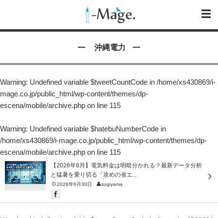
沖縄電力
Warning
: Undefined variable $tweetCountCode in
/home/xs430869/i-
mage.co.jp/public_html/wp-content/themes/dp-
escena/mobile/archive.php
on line
115
Warning
: Undefined variable $hatebuNumberCode in
/home/xs430869/i-mage.co.jp/public_html/wp-content/themes/dp-
escena/mobile/archive.php
on line
115
【2026年8月】電気料金は明暗分かれる？最新データ分析
と猛暑を乗り切る「攻めの省エ...
2026年6月30日
sugiyama