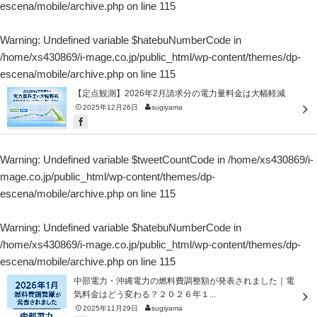
escena/mobile/archive.php
on line
115
Warning
: Undefined variable $hatebuNumberCode in
/home/xs430869/i-mage.co.jp/public_html/wp-content/themes/dp-
escena/mobile/archive.php
on line
115
【定点観測】2026年2月請求分の電力量料金は大幅軽減
2025年12月26日
sugiyama
Warning
: Undefined variable $tweetCountCode in
/home/xs430869/i-
mage.co.jp/public_html/wp-content/themes/dp-
escena/mobile/archive.php
on line
115
Warning
: Undefined variable $hatebuNumberCode in
/home/xs430869/i-mage.co.jp/public_html/wp-content/themes/dp-
escena/mobile/archive.php
on line
115
中部電力・沖縄電力の燃料費調整額が発表されました｜電
気料金はどう変わる？２０２６年１...
2025年11月29日
sugiyama