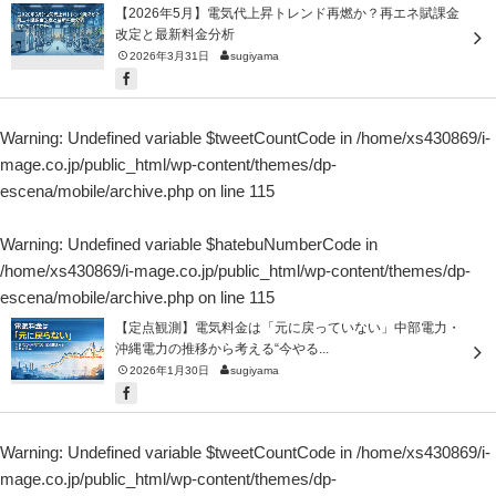
【2026年5月】電気代上昇トレンド再燃か？再エネ賦課金
改定と最新料金分析
2026年3月31日
sugiyama
Warning
: Undefined variable $tweetCountCode in
/home/xs430869/i-
mage.co.jp/public_html/wp-content/themes/dp-
escena/mobile/archive.php
on line
115
Warning
: Undefined variable $hatebuNumberCode in
/home/xs430869/i-mage.co.jp/public_html/wp-content/themes/dp-
escena/mobile/archive.php
on line
115
【定点観測】電気料金は「元に戻っていない」中部電力・
沖縄電力の推移から考える“今やる...
2026年1月30日
sugiyama
Warning
: Undefined variable $tweetCountCode in
/home/xs430869/i-
mage.co.jp/public_html/wp-content/themes/dp-