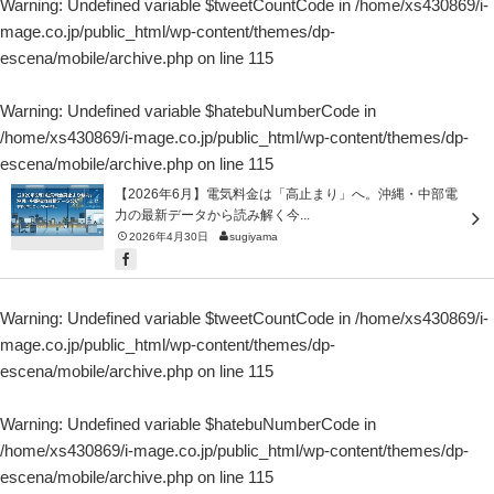
Warning
: Undefined variable $tweetCountCode in
/home/xs430869/i-
mage.co.jp/public_html/wp-content/themes/dp-
escena/mobile/archive.php
on line
115
Warning
: Undefined variable $hatebuNumberCode in
/home/xs430869/i-mage.co.jp/public_html/wp-content/themes/dp-
escena/mobile/archive.php
on line
115
【2026年6月】電気料金は「高止まり」へ。沖縄・中部電
力の最新データから読み解く今...
2026年4月30日
sugiyama
Warning
: Undefined variable $tweetCountCode in
/home/xs430869/i-
mage.co.jp/public_html/wp-content/themes/dp-
escena/mobile/archive.php
on line
115
Warning
: Undefined variable $hatebuNumberCode in
/home/xs430869/i-mage.co.jp/public_html/wp-content/themes/dp-
escena/mobile/archive.php
on line
115