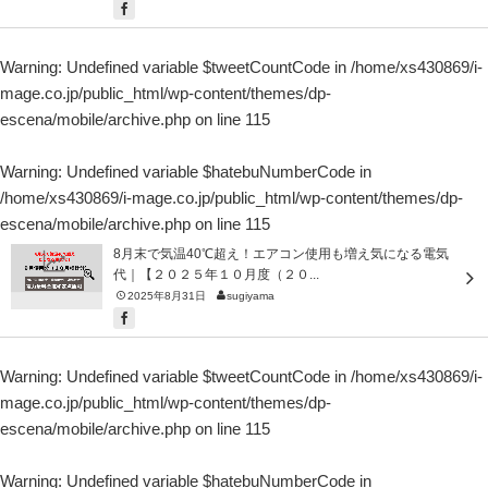
Warning
: Undefined variable $tweetCountCode in
/home/xs430869/i-
mage.co.jp/public_html/wp-content/themes/dp-
escena/mobile/archive.php
on line
115
Warning
: Undefined variable $hatebuNumberCode in
/home/xs430869/i-mage.co.jp/public_html/wp-content/themes/dp-
escena/mobile/archive.php
on line
115
8月末で気温40℃超え！エアコン使用も増え気になる電気
代｜【２０２５年１０月度（２０...
2025年8月31日
sugiyama
Warning
: Undefined variable $tweetCountCode in
/home/xs430869/i-
mage.co.jp/public_html/wp-content/themes/dp-
escena/mobile/archive.php
on line
115
Warning
: Undefined variable $hatebuNumberCode in