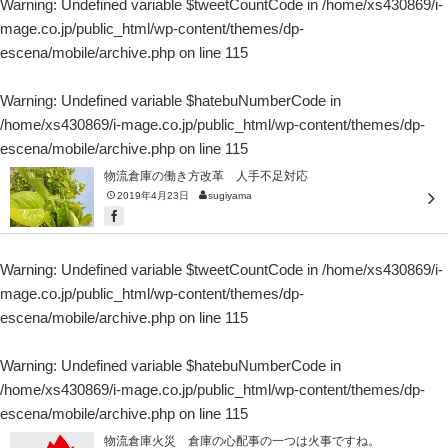
Warning
: Undefined variable $tweetCountCode in
/home/xs430869/i-
mage.co.jp/public_html/wp-content/themes/dp-
escena/mobile/archive.php
on line
115
Warning
: Undefined variable $hatebuNumberCode in
/home/xs430869/i-mage.co.jp/public_html/wp-content/themes/dp-
escena/mobile/archive.php
on line
115
物流倉庫の働き方改革 人手不足対応
2019年4月23日
sugiyama
Warning
: Undefined variable $tweetCountCode in
/home/xs430869/i-
mage.co.jp/public_html/wp-content/themes/dp-
escena/mobile/archive.php
on line
115
Warning
: Undefined variable $hatebuNumberCode in
/home/xs430869/i-mage.co.jp/public_html/wp-content/themes/dp-
escena/mobile/archive.php
on line
115
物流倉庫火災 倉庫の心配事の一つは火事ですね。