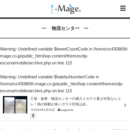
物流センター
Warning
: Undefined variable $tweetCountCode in
/home/xs430869/i-
mage.co.jp/public_html/wp-content/themes/dp-
escena/mobile/archive.php
on line
115
Warning
: Undefined variable $hatebuNumberCode in
/home/xs430869/i-mage.co.jp/public_html/wp-content/themes/dp-
escena/mobile/archive.php
on line
115
工場・倉庫・物流センターの網入りガラス暑さ対策ならコ
レ！熱の移動が多いガラス対策は必...
2024年1月31日
sugiyama