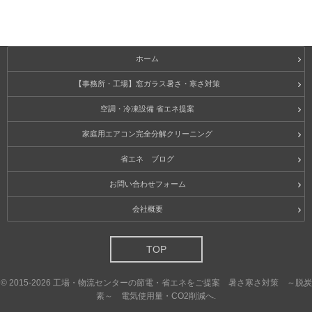
ホーム
【事務所・工場】窓ガラス暑さ・寒さ対策
空調・冷凍設備 省エネ提案
家庭用エアコン完全分解クリーニング
省エネ ブログ
お問い合わせフォーム
会社概要
TOP
©
2015-2026
工場・物流センターの節電・省エネをご提案 暑さ寒さ対策 ～脱炭
素～ 電気使用量・CO2削減へ
.