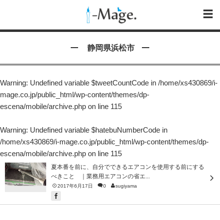
静岡県浜松市
Warning
: Undefined variable $tweetCountCode in
/home/xs430869/i-
mage.co.jp/public_html/wp-content/themes/dp-
escena/mobile/archive.php
on line
115
Warning
: Undefined variable $hatebuNumberCode in
/home/xs430869/i-mage.co.jp/public_html/wp-content/themes/dp-
escena/mobile/archive.php
on line
115
夏本番を前に、自分でできるエアコンを使用する前にする
べきこと ｜業務用エアコンの省エ...
2017年6月17日
0
sugiyama