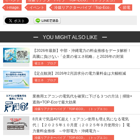
イベント
冷媒リアクターパイプ「TOP-ECO」 （トップエコ）
i-mage.
イベント
冷媒リアクターパイプ「Top-Eco」
節電
YOU MIGHT ALSO LIKE
【2026年最新】中部・沖縄電力の料金推移をデータ解析！
高騰に負けない「企業の省エネ戦略」と2026年の対策
省エネ ブログ
【定点観測】2026年2月請求分の電力量料金は大幅軽減
省エネ ブログ
業務用エアコンの電気代を確実に下げる３つの方法｜掃除×
遮熱×TOP-Ecoで最大効果
冷媒リアクターパイプ「TOP-ECO」 （トップエコ）
8月末で気温40℃超え！エアコン使用も増え気になる電気
代｜【２０２５年１０月度（２０２５年９月使用分）】電
力量料金推移 ～中部電力・沖縄電力～
冷媒リアクターパイプ「TOP-ECO」 （トップエコ）