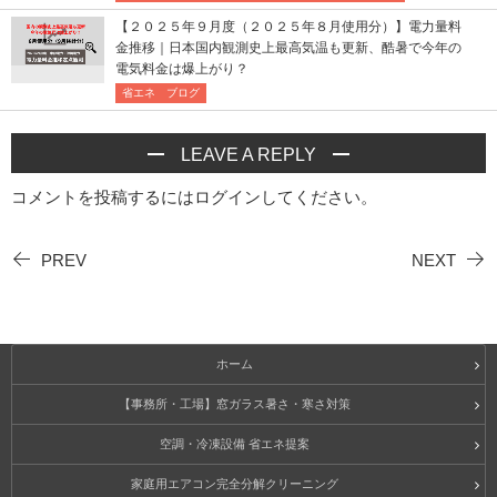
【２０２５年９月度（２０２５年８月使用分）】電力量料
金推移｜日本国内観測史上最高気温も更新、酷暑で今年の
電気料金は爆上がり？
省エネ ブログ
LEAVE A REPLY
コメントを投稿するには
ログイン
してください。
PREV
NEXT
ホーム
【事務所・工場】窓ガラス暑さ・寒さ対策
空調・冷凍設備 省エネ提案
家庭用エアコン完全分解クリーニング