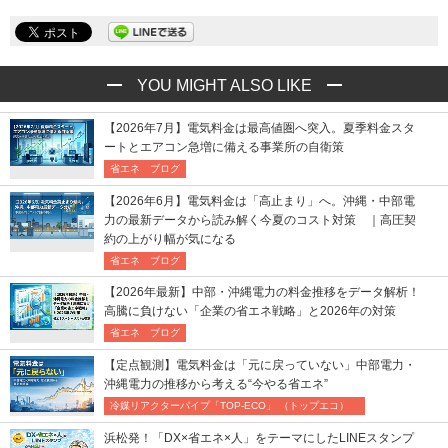
YOU MIGHT ALSO LIKE
【2026年7月】電気料金は最高値圏へ突入。夏季料金スタ
ートとエアコン急増に備える事業所の自衛策
省エネ ブログ
【2026年6月】電気料金は「高止まり」へ。沖縄・中部電
力の最新データから読み解く今夏のコスト対策 ｜高圧契
約の上がり幅が気になる
省エネ ブログ
【2026年最新】中部・沖縄電力の料金推移をデータ解析！
高騰に負けない「企業の省エネ戦略」と2026年の対策
省エネ ブログ
【定点観測】電気料金は「元に戻っていない」中部電力・
沖縄電力の推移から考える“今やる省エネ”
冷媒リアクターパイプ「TOP-ECO」 （トップエコ）
浜松発！「DX×省エネ×人」をテーマにしたLINEスタンプ