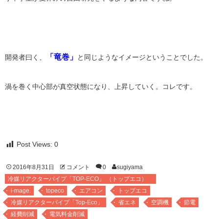
「竜巻」
開発者曰く、
と同じようなイメージということでした。
渦を巻く中心部が真空状態になり、上昇していく。コレです。
Post Views:
0
2016年8月31日
コメント
0
sugiyama
冷媒リアクターパイプ「TOP-ECO」 （トップエコ）
i-mage.
topeco
エアコン
トップエコ
冷媒リアクターパイプ「Top-Eco」
省エネ
空調機
節電
経費削減
電気料金削減