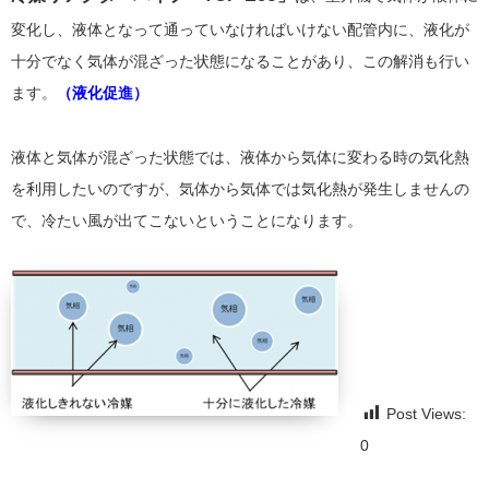
変化し、液体となって通っていなければいけない配管内に、液化が
十分でなく気体が混ざった状態になることがあり、この解消も行い
ます。
（液化促進）
液体と気体が混ざった状態では、液体から気体に変わる時の気化熱
を利用したいのですが、気体から気体では気化熱が発生しませんの
で、冷たい風が出てこないということになります。
Post Views:
0