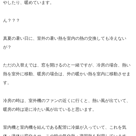
やしたり、暖めています。
ん？？？
真夏の暑い日に、室外の暑い熱を室内の熱の交換しても冷えない
が？
ただの入替えでは、窓を開けるのと一緒ですが、冷房の場合、熱い
熱を室外に移動、暖房の場合は、外の暖かい熱を室内に移動させま
す。
冷房の時は、室外機のファンの近くに行くと、熱い風が出ていて、
暖房の時は逆に冷たい風が出ていると思います。
室内機と室内機を結んである配管に冷媒が入っていて、これを気
体・液体に変化させ、この時の気化熱・凝固熱を利用しています。