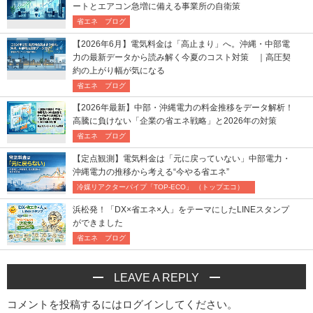
ートとエアコン急増に備える事業所の自衛策
省エネ ブログ
【2026年6月】電気料金は「高止まり」へ。沖縄・中部電
力の最新データから読み解く今夏のコスト対策 ｜高圧契
約の上がり幅が気になる
省エネ ブログ
【2026年最新】中部・沖縄電力の料金推移をデータ解析！
高騰に負けない「企業の省エネ戦略」と2026年の対策
省エネ ブログ
【定点観測】電気料金は「元に戻っていない」中部電力・
沖縄電力の推移から考える“今やる省エネ”
冷媒リアクターパイプ「TOP-ECO」 （トップエコ）
浜松発！「DX×省エネ×人」をテーマにしたLINEスタンプ
ができました
省エネ ブログ
LEAVE A REPLY
コメントを投稿するには
ログイン
してください。