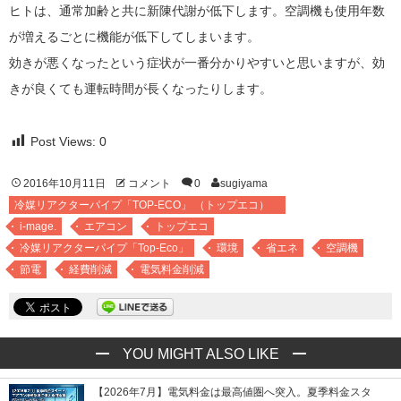
ヒトは、通常加齢と共に新陳代謝が低下します。空調機も使用年数
が増えるごとに機能が低下してしまいます。
効きが悪くなったという症状が一番分かりやすいと思いますが、効
きが良くても運転時間が長くなったりします。
Post Views:
0
2016年10月11日
コメント
0
sugiyama
冷媒リアクターパイプ「TOP-ECO」 （トップエコ）
i-mage.
エアコン
トップエコ
冷媒リアクターパイプ「Top-Eco」
環境
省エネ
空調機
節電
経費削減
電気料金削減
YOU MIGHT ALSO LIKE
【2026年7月】電気料金は最高値圏へ突入。夏季料金スタ