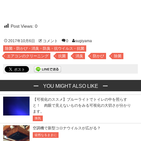
Post Views:
0
2017年10月6日
コメント
0
sugiyama
除菌・防かび・消臭・防臭・抗ウイルス・抗菌
エアコンのクリーニング
抗菌
消臭
防かび
除菌
YOU MIGHT ALSO LIKE
【可視化のススメ】ブルーライトでトイレの中を照らす
と！ 肉眼で見えないものをみる可視化の大切さが分かり
ます。
換気
空調機で新型コロナウイルスが広がる？
徒然なるままに