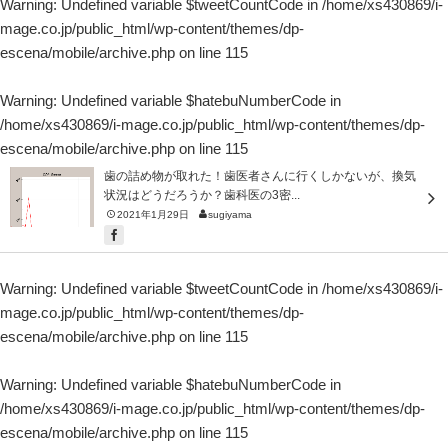
Warning
: Undefined variable $tweetCountCode in
/home/xs430869/i-
mage.co.jp/public_html/wp-content/themes/dp-
escena/mobile/archive.php
on line
115
Warning
: Undefined variable $hatebuNumberCode in
/home/xs430869/i-mage.co.jp/public_html/wp-content/themes/dp-
escena/mobile/archive.php
on line
115
歯の詰め物が取れた！歯医者さんに行くしかないが、換気
状況はどうだろうか？歯科医の3密...
2021年1月29日
sugiyama
Warning
: Undefined variable $tweetCountCode in
/home/xs430869/i-
mage.co.jp/public_html/wp-content/themes/dp-
escena/mobile/archive.php
on line
115
Warning
: Undefined variable $hatebuNumberCode in
/home/xs430869/i-mage.co.jp/public_html/wp-content/themes/dp-
escena/mobile/archive.php
on line
115