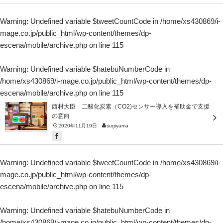
Warning
: Undefined variable $tweetCountCode in
/home/xs430869/i-
mage.co.jp/public_html/wp-content/themes/dp-
escena/mobile/archive.php
on line
115
Warning
: Undefined variable $hatebuNumberCode in
/home/xs430869/i-mage.co.jp/public_html/wp-content/themes/dp-
escena/mobile/archive.php
on line
115
西村大臣 二酸化炭素（CO2)センサー導入を補助金で支援
の意向
2020年11月19日
sugiyama
Warning
: Undefined variable $tweetCountCode in
/home/xs430869/i-
mage.co.jp/public_html/wp-content/themes/dp-
escena/mobile/archive.php
on line
115
Warning
: Undefined variable $hatebuNumberCode in
/home/xs430869/i-mage.co.jp/public_html/wp-content/themes/dp-