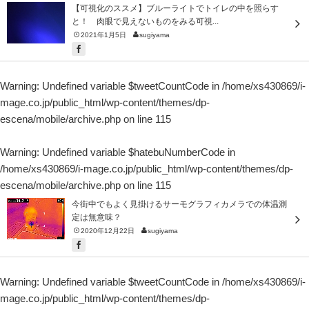
【可視化のススメ】ブルーライトでトイレの中を照らす
と！ 肉眼で見えないものをみる可視...
2021年1月5日
sugiyama
Warning
: Undefined variable $tweetCountCode in
/home/xs430869/i-
mage.co.jp/public_html/wp-content/themes/dp-
escena/mobile/archive.php
on line
115
Warning
: Undefined variable $hatebuNumberCode in
/home/xs430869/i-mage.co.jp/public_html/wp-content/themes/dp-
escena/mobile/archive.php
on line
115
今街中でもよく見掛けるサーモグラフィカメラでの体温測
定は無意味？
2020年12月22日
sugiyama
Warning
: Undefined variable $tweetCountCode in
/home/xs430869/i-
mage.co.jp/public_html/wp-content/themes/dp-