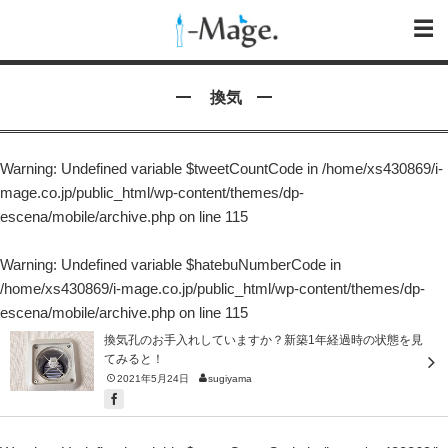
換気
Warning
: Undefined variable $tweetCountCode in
/home/xs430869/i-
mage.co.jp/public_html/wp-content/themes/dp-
escena/mobile/archive.php
on line
115
Warning
: Undefined variable $hatebuNumberCode in
/home/xs430869/i-mage.co.jp/public_html/wp-content/themes/dp-
escena/mobile/archive.php
on line
115
換気孔のお手入れしていますか？新築1年経過時の状態を見
てみると！
2021年5月24日
sugiyama