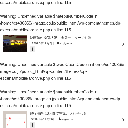
escena/mobile/archive.php
on line
115
Warning
: Undefined variable $hatebuNumberCode in
/home/xs430869/i-mage.co.jp/public_html/wp-content/themes/dp-
escena/mobile/archive.php
on line
115
映画館の換気状況 換気モニターで計測
2020年12月3日
sugiyama
Warning
: Undefined variable $tweetCountCode in
/home/xs430869/i-
mage.co.jp/public_html/wp-content/themes/dp-
escena/mobile/archive.php
on line
115
Warning
: Undefined variable $hatebuNumberCode in
/home/xs430869/i-mage.co.jp/public_html/wp-content/themes/dp-
escena/mobile/archive.php
on line
115
飛行機内は3分間で空気が入れ替わる
2020年11月26日
sugiyama