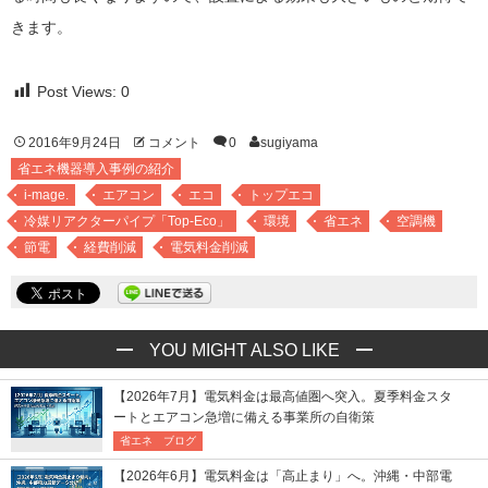
きます。
Post Views:
0
2016年9月24日
コメント
0
sugiyama
省エネ機器導入事例の紹介
i-mage.
エアコン
エコ
トップエコ
冷媒リアクターパイプ「Top-Eco」
環境
省エネ
空調機
節電
経費削減
電気料金削減
YOU MIGHT ALSO LIKE
【2026年7月】電気料金は最高値圏へ突入。夏季料金スタ
ートとエアコン急増に備える事業所の自衛策
省エネ ブログ
【2026年6月】電気料金は「高止まり」へ。沖縄・中部電