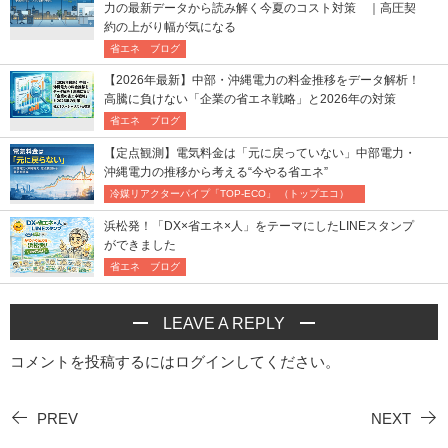
力の最新データから読み解く今夏のコスト対策 ｜高圧契
約の上がり幅が気になる
省エネ ブログ
【2026年最新】中部・沖縄電力の料金推移をデータ解析！
高騰に負けない「企業の省エネ戦略」と2026年の対策
省エネ ブログ
【定点観測】電気料金は「元に戻っていない」中部電力・
沖縄電力の推移から考える“今やる省エネ”
冷媒リアクターパイプ「TOP-ECO」 （トップエコ）
浜松発！「DX×省エネ×人」をテーマにしたLINEスタンプ
ができました
省エネ ブログ
LEAVE A REPLY
コメントを投稿するには
ログイン
してください。
PREV
NEXT