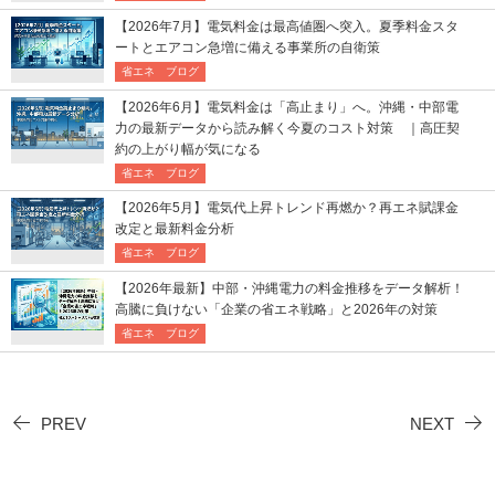
【2026年7月】電気料金は最高値圏へ突入。夏季料金スタ
ートとエアコン急増に備える事業所の自衛策
省エネ ブログ
【2026年6月】電気料金は「高止まり」へ。沖縄・中部電
力の最新データから読み解く今夏のコスト対策 ｜高圧契
約の上がり幅が気になる
省エネ ブログ
【2026年5月】電気代上昇トレンド再燃か？再エネ賦課金
改定と最新料金分析
省エネ ブログ
【2026年最新】中部・沖縄電力の料金推移をデータ解析！
高騰に負けない「企業の省エネ戦略」と2026年の対策
省エネ ブログ
PREV
NEXT