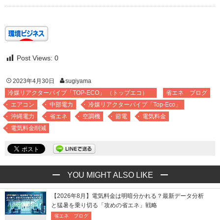
Post Views:
0
2023年4月30日
sugiyama
冷媒リアクターパイプ「TOP-ECO」 （トップエコ）
省エネ ブログ
エアコン
中部電力
冷媒リアクターパイプ「Top-Eco」
沖縄電力
省エネ
空調機
節電
電気料金
電気料金削減
YOU MIGHT ALSO LIKE
【2026年8月】電気料金は明暗分かれる？最新データ分析
と猛暑を乗り切る「攻めの省エネ」戦略
省エネ ブログ