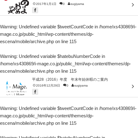
2017年1月1日
0
sugiyama
Warning
: Undefined variable $tweetCountCode in
/home/xs430869/i-
mage.co.jp/public_html/wp-content/themes/dp-
escena/mobile/archive.php
on line
115
Warning
: Undefined variable $hatebuNumberCode in
/home/xs430869/i-mage.co.jp/public_html/wp-content/themes/dp-
escena/mobile/archive.php
on line
115
平成28（2016）年度 年末年始休暇のご案内
2016年12月29日
0
sugiyama
Warning
: Undefined variable $tweetCountCode in
/home/xs430869/i-
mage.co.jp/public_html/wp-content/themes/dp-
escena/mobile/archive.php
on line
115
Warning
: Undefined variable $hatebuNumberCode in