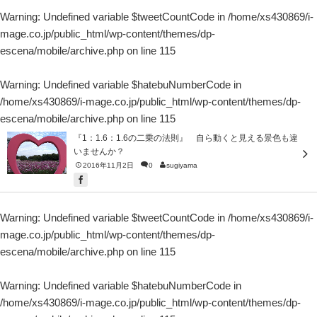
Warning
: Undefined variable $tweetCountCode in
/home/xs430869/i-
mage.co.jp/public_html/wp-content/themes/dp-
escena/mobile/archive.php
on line
115
Warning
: Undefined variable $hatebuNumberCode in
/home/xs430869/i-mage.co.jp/public_html/wp-content/themes/dp-
escena/mobile/archive.php
on line
115
『1：1.6：1.6の二乗の法則』 自ら動くと見える景色も違
いませんか？
2016年11月2日
0
sugiyama
Warning
: Undefined variable $tweetCountCode in
/home/xs430869/i-
mage.co.jp/public_html/wp-content/themes/dp-
escena/mobile/archive.php
on line
115
Warning
: Undefined variable $hatebuNumberCode in
/home/xs430869/i-mage.co.jp/public_html/wp-content/themes/dp-