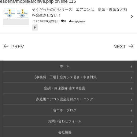
escena/mobile/archive.php
on line
115
そうだったのかシリーズ エアコンは、冷気・暖気など熱
を発生させない！
2016年9月22日
0
sugiyama
PREV
NEXT
ホーム
【事務所・工場】窓ガラス暑さ・寒さ対策
空調・冷凍設備 省エネ提案
家庭用エアコン完全分解クリーニング
省エネ ブログ
お問い合わせフォーム
会社概要