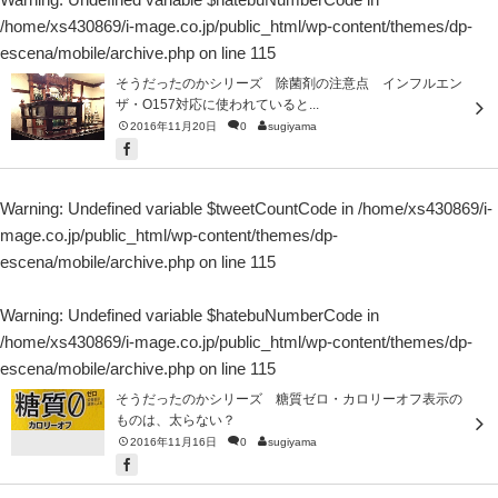
/home/xs430869/i-mage.co.jp/public_html/wp-content/themes/dp-
escena/mobile/archive.php
on line
115
そうだったのかシリーズ 除菌剤の注意点 インフルエン
ザ・O157対応に使われていると...
2016年11月20日
0
sugiyama
Warning
: Undefined variable $tweetCountCode in
/home/xs430869/i-
mage.co.jp/public_html/wp-content/themes/dp-
escena/mobile/archive.php
on line
115
Warning
: Undefined variable $hatebuNumberCode in
/home/xs430869/i-mage.co.jp/public_html/wp-content/themes/dp-
escena/mobile/archive.php
on line
115
そうだったのかシリーズ 糖質ゼロ・カロリーオフ表示の
ものは、太らない？
2016年11月16日
0
sugiyama