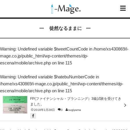
徒然なるままに
Warning
: Undefined variable $tweetCountCode in
/home/xs430869/i-
mage.co.jp/public_html/wp-content/themes/dp-
escena/mobile/archive.php
on line
115
Warning
: Undefined variable $hatebuNumberCode in
/home/xs430869/i-mage.co.jp/public_html/wp-content/themes/dp-
escena/mobile/archive.php
on line
115
FP(ファイナンシャル・プランニング）3級試験を受けてき
ました。
2018年1月28日
0
sugiyama