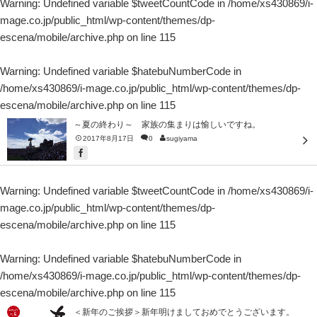
Warning
: Undefined variable $tweetCountCode in
/home/xs430869/i-
mage.co.jp/public_html/wp-content/themes/dp-
escena/mobile/archive.php
on line
115
Warning
: Undefined variable $hatebuNumberCode in
/home/xs430869/i-mage.co.jp/public_html/wp-content/themes/dp-
escena/mobile/archive.php
on line
115
～夏の終わり～ 家族の集まりは愉しいですね。
2017年8月17日
0
sugiyama
Warning
: Undefined variable $tweetCountCode in
/home/xs430869/i-
mage.co.jp/public_html/wp-content/themes/dp-
escena/mobile/archive.php
on line
115
Warning
: Undefined variable $hatebuNumberCode in
/home/xs430869/i-mage.co.jp/public_html/wp-content/themes/dp-
escena/mobile/archive.php
on line
115
＜新年のご挨拶＞新年明けましておめでとうございます。