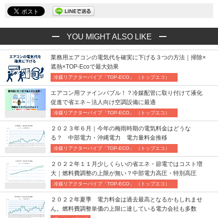
YOU MIGHT ALSO LIKE
業務用エアコンの電気代を確実に下げる３つの方法｜掃除×
遮熱×TOP-Ecoで最大効果
冷媒リアクターパイプ「TOP-ECO」 （トップエコ）
エアコン用ファインバブル！？冷媒配管に取り付けて液化
促進で省エネ～法人向け空調設備に最適
冷媒リアクターパイプ「TOP-ECO」 （トップエコ）
２０２３年６月｜今年の梅雨時期の電気料金はどうな
る？ 中部電力・沖縄電力 電力量料金推移
冷媒リアクターパイプ「TOP-ECO」 （トップエコ）
２０２２年１１月少しくらいの省エネ・節電ではコスト増
大｜燃料費調整の上限が無い？中部電力高圧・特別高圧
冷媒リアクターパイプ「TOP-ECO」 （トップエコ）
２０２２年夏季 電力料金は過去最高となるかもしれませ
ん。燃料費調整単価の上限に達している電力会社も多数