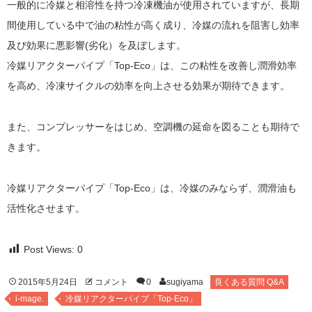
一般的に冷媒と相溶性を持つ冷凍機油が使用されていますが、長期
間使用している中で油の粘性が高く成り、冷媒の流れを阻害し効率
及び効果に悪影響
(
劣化）を及ぼします。
冷媒リアクターパイプ「Top-Eco」
は、この粘性を改善し潤滑効率
を高め、冷凍サイクルの効率を向上させる効果が期待できます。
また、コンプレッサーをはじめ、空調機の延命を図ることも期待で
きます。
冷媒リアクターパイプ「Top-Eco」は、冷媒のみならず、潤滑油も
活性化させます。
Post Views:
0
2015年5月24日
コメント
0
sugiyama
良くある質問 Q&A
i-mage.
冷媒リアクターパイプ「Top-Eco」