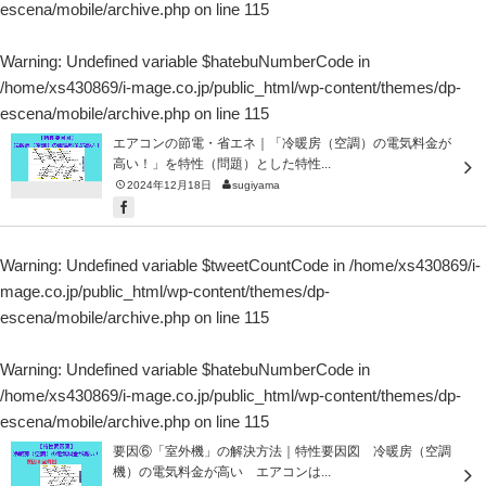
escena/mobile/archive.php
on line
115
Warning
: Undefined variable $hatebuNumberCode in
/home/xs430869/i-mage.co.jp/public_html/wp-content/themes/dp-
escena/mobile/archive.php
on line
115
エアコンの節電・省エネ｜「冷暖房（空調）の電気料金が
高い！」を特性（問題）とした特性...
2024年12月18日
sugiyama
Warning
: Undefined variable $tweetCountCode in
/home/xs430869/i-
mage.co.jp/public_html/wp-content/themes/dp-
escena/mobile/archive.php
on line
115
Warning
: Undefined variable $hatebuNumberCode in
/home/xs430869/i-mage.co.jp/public_html/wp-content/themes/dp-
escena/mobile/archive.php
on line
115
要因⑥「室外機」の解決方法｜特性要因図 冷暖房（空調
機）の電気料金が高い エアコンは...