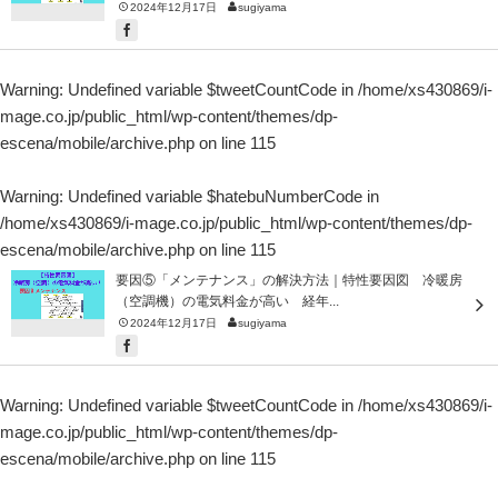
2024年12月17日
sugiyama
Warning
: Undefined variable $tweetCountCode in
/home/xs430869/i-
mage.co.jp/public_html/wp-content/themes/dp-
escena/mobile/archive.php
on line
115
Warning
: Undefined variable $hatebuNumberCode in
/home/xs430869/i-mage.co.jp/public_html/wp-content/themes/dp-
escena/mobile/archive.php
on line
115
要因⑤「メンテナンス」の解決方法｜特性要因図 冷暖房
（空調機）の電気料金が高い 経年...
2024年12月17日
sugiyama
Warning
: Undefined variable $tweetCountCode in
/home/xs430869/i-
mage.co.jp/public_html/wp-content/themes/dp-
escena/mobile/archive.php
on line
115