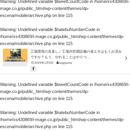
Warning
: Undefined variable $tweetCountCode in
/home/xs430869/i-
mage.co.jp/public_html/wp-content/themes/dp-
escena/mobile/archive.php
on line
115
Warning
: Undefined variable $hatebuNumberCode in
/home/xs430869/i-mage.co.jp/public_html/wp-content/themes/dp-
escena/mobile/archive.php
on line
115
工場環境の見直し／工場内空調設備の省エネはもうお済み
ですか？もう、やれることはやりつ...
2025年1月5日
sugiyama
Warning
: Undefined variable $tweetCountCode in
/home/xs430869/i-
mage.co.jp/public_html/wp-content/themes/dp-
escena/mobile/archive.php
on line
115
Warning
: Undefined variable $hatebuNumberCode in
/home/xs430869/i-mage.co.jp/public_html/wp-content/themes/dp-
escena/mobile/archive.php
on line
115