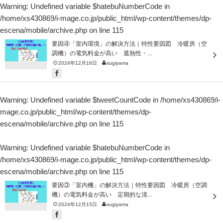
Warning
: Undefined variable $hatebuNumberCode in
/home/xs430869/i-mage.co.jp/public_html/wp-content/themes/dp-
escena/mobile/archive.php
on line
115
要因④「室内環境」の解決方法｜特性要因図 冷暖房（空
調機）の電気料金が高い 遮熱性・...
2024年12月16日
sugiyama
Warning
: Undefined variable $tweetCountCode in
/home/xs430869/i-
mage.co.jp/public_html/wp-content/themes/dp-
escena/mobile/archive.php
on line
115
Warning
: Undefined variable $hatebuNumberCode in
/home/xs430869/i-mage.co.jp/public_html/wp-content/themes/dp-
escena/mobile/archive.php
on line
115
要因③「室内機」の解決方法｜特性要因図 冷暖房（空調
機）の電気料金が高い 定期的な清...
2024年12月15日
sugiyama