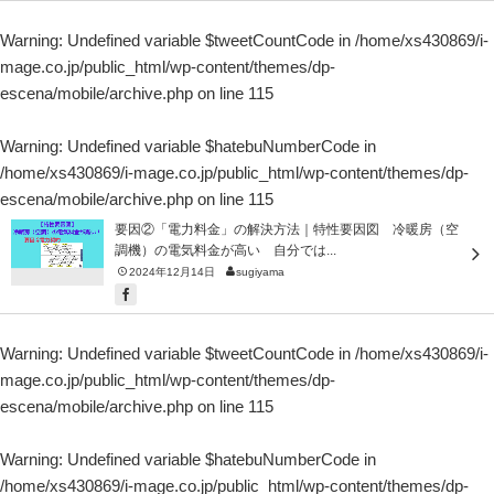
Warning
: Undefined variable $tweetCountCode in
/home/xs430869/i-
mage.co.jp/public_html/wp-content/themes/dp-
escena/mobile/archive.php
on line
115
Warning
: Undefined variable $hatebuNumberCode in
/home/xs430869/i-mage.co.jp/public_html/wp-content/themes/dp-
escena/mobile/archive.php
on line
115
要因②「電力料金」の解決方法｜特性要因図 冷暖房（空
調機）の電気料金が高い 自分では...
2024年12月14日
sugiyama
Warning
: Undefined variable $tweetCountCode in
/home/xs430869/i-
mage.co.jp/public_html/wp-content/themes/dp-
escena/mobile/archive.php
on line
115
Warning
: Undefined variable $hatebuNumberCode in
/home/xs430869/i-mage.co.jp/public_html/wp-content/themes/dp-