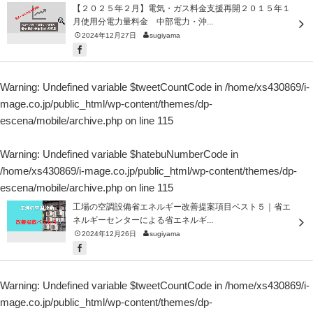
【２０２５年２月】電気・ガス料金支援再開２０１５年１
月使用分電力量料金 中部電力・沖...
2024年12月27日
sugiyama
Warning
: Undefined variable $tweetCountCode in
/home/xs430869/i-
mage.co.jp/public_html/wp-content/themes/dp-
escena/mobile/archive.php
on line
115
Warning
: Undefined variable $hatebuNumberCode in
/home/xs430869/i-mage.co.jp/public_html/wp-content/themes/dp-
escena/mobile/archive.php
on line
115
工場の空調設備省エネルギー改善提案項目ベスト５｜省エ
ネルギーセンターによる省エネルギ...
2024年12月26日
sugiyama
Warning
: Undefined variable $tweetCountCode in
/home/xs430869/i-
mage.co.jp/public_html/wp-content/themes/dp-