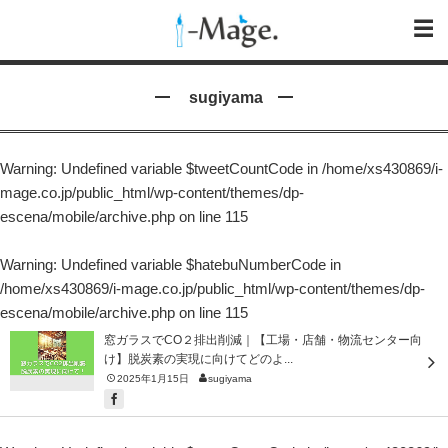
sugiyama
Warning
: Undefined variable $tweetCountCode in
/home/xs430869/i-
mage.co.jp/public_html/wp-content/themes/dp-
escena/mobile/archive.php
on line
115
Warning
: Undefined variable $hatebuNumberCode in
/home/xs430869/i-mage.co.jp/public_html/wp-content/themes/dp-
escena/mobile/archive.php
on line
115
窓ガラスでCO２排出削減｜【工場・店舗・物流センター向
け】脱炭素の実現に向けてどのよ...
2025年1月15日
sugiyama