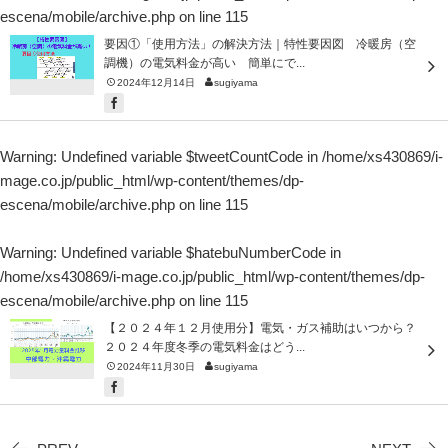
escena/mobile/archive.php
on line
115
要因①「使用方法」の解決方法｜特性要因図 冷暖房（空
調機）の電気料金が高い 簡単にで...
2024年12月14日
sugiyama
Warning
: Undefined variable $tweetCountCode in
/home/xs430869/i-
mage.co.jp/public_html/wp-content/themes/dp-
escena/mobile/archive.php
on line
115
Warning
: Undefined variable $hatebuNumberCode in
/home/xs430869/i-mage.co.jp/public_html/wp-content/themes/dp-
escena/mobile/archive.php
on line
115
【２０２４年１２月使用分】電気・ガス補助はいつから？
２０２４年度冬季の電気料金はどう...
2024年11月30日
sugiyama